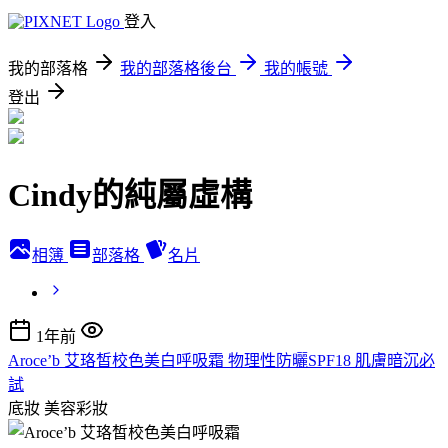
登入
我的部落格
我的部落格後台
我的帳號
登出
Cindy的純屬虛構
相簿
部落格
名片
1年前
Aroce’b 艾珞皙校色美白呼吸霜 物理性防曬SPF18 肌膚暗沉必
試
底妝
美容彩妝